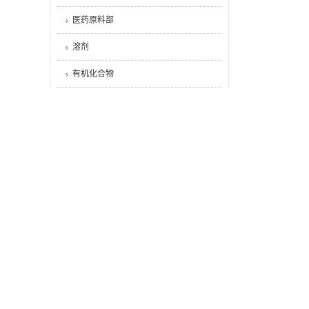
医药原料部
溶剂
有机化合物
酸类
抗氧剂
醛类
防腐剂
碱类
烯烃
盐类
联系我们