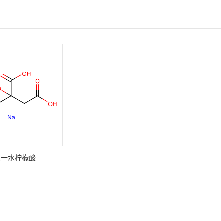
水一水柠檬酸