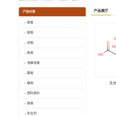
产品展厅
产品分类
胺类
醇类
烷类
酚类
电解退镀
酯类
无
酮类
塑料原料
醚类
乳化剂