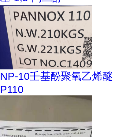
NP-10壬基酚聚氧乙烯醚
P110