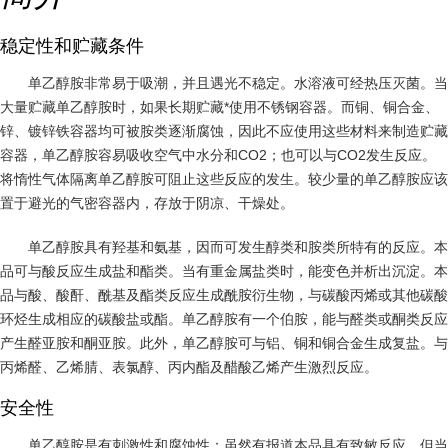
稳定性和贮藏条件
单乙醇胺非常易于吸潮，并且遇光不稳定。水溶液可经热压灭菌。当
大量贮藏单乙醇胺时，如果长期贮藏*使用不锈钢容器。而铜、铜合金、
锌、镀锌铁容器均可被胺类逐渐腐蚀，因此不应使用这些材料来制造贮藏
容器，单乙醇胺容易吸收空气中水分和CO2；也可以与CO2发生反应。
将惰性气体隔离单乙醇胺可阻止这些反应的发生。较少量的单乙醇胺应该
置于避光的气密容器内，存放于阴凉、干燥处。
单乙醇胺具有羟基和氨基，因而可发生醇类和胺类所特有的反应。本
品可与酸反应生成盐和酯类。当有重金属盐类时，能变色并析出沉淀。本
品与酸、酸酐、酰基及酯类反应生成酰胺衍生物，与碳酸丙烯或其他碳酸
环烃生成相应的碳酸盐或酯。单乙醇胺有一个伯胺，能与醛类或酮类反应
产生醛亚胺和酮亚胺。此外，单乙醇胺可与铝、铜和铜合金生成复盐。与
丙烯醛、乙烯腈、表氯醇、丙内酯及醋酸乙烯产生激烈反应。
安全性
单乙醇胺是有刺激性和腐蚀性；虽然有报道本品具有致敏反应，但当