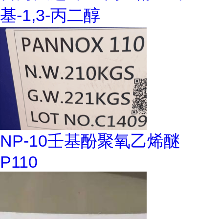
基-1,3-丙二醇
NP-10壬基酚聚氧乙烯醚
P110