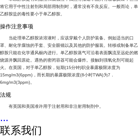
将它用于中性注射剂和局部用制剂时，通常没有不良反应。一般而论，单
乙醇胺盐的毒性要小于单乙醇胺。
操作注意事项
当处理单乙醇胺浓溶液时，应该穿戴个人防护装备。例如适当的口
罩、耐化学腐蚀的手套、安全眼镜以及其他的防护服装。转移或制备单乙
醇胺只能在化学通风橱内进行。单乙醇胺蒸气可沿着表面飘流至远处的燃
烧源并飘回原处。遇热的密闭容器可能会爆炸。接触到强氧化剂可能起
火。在英国，对于单乙醇胺，短期(15分钟)职业暴露极限浓度为
15mg/m3(6ppm)，而长期的暴露极限浓度(8小时TWA)为7．
6mg/m3(3ppm)。
法规
有英国和美国准许用于注射用和非注射用制剂中。
...
联系我们