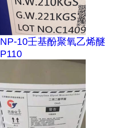
NP-10壬基酚聚氧乙烯醚
P110