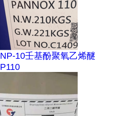
NP-10壬基酚聚氧乙烯醚
P110