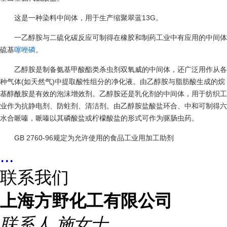
这是一种染料中间体，用于生产缩聚翠蓝13G。
一乙醇胺与二硫化碳反应可制得在橡胶和制药工业中有应用的中间体
硫基
噻唑磷
。
乙醇胺是制备氨基甲酸酯类杀虫剂双氧威的中间体，还广泛用作从各
种气体(如天然气)中提取酸性组分的净化液。由乙醇胺与脂肪酸生成的烷
基醇酰胺是有效的泡沫增效剂。乙醇胺还是乳化剂的中间体，用于纺织工
业作为抗静电剂、防蛀剂、清洁剂。由乙醇胺盐酸盐环合、中和可制得六
水合哌嗪，哌嗪以其磷酸盐或柠檬酸盐的形式可作为驱肠虫药。
GB 2760-96规定为允许使用的食品工业用加工助剂
...
联系我们
上海方野化工有限公司
联系人
施女士