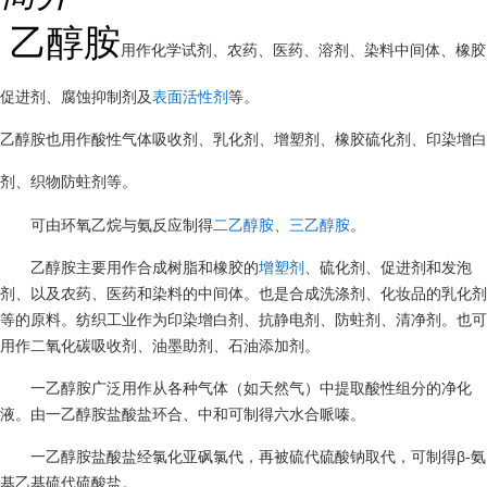
乙醇胺
用作化学试剂、农药、医药、溶剂、染料中间体、橡胶
促进剂、腐蚀抑制剂及
表面活性剂
等。
乙醇胺也用作酸性气体吸收剂、乳化剂、增塑剂、橡胶硫化剂、印染增白
剂、织物防蛀剂等。
可由环氧乙烷与氨反应制得
二乙醇胺
、
三乙醇胺
。
乙醇胺主要用作合成树脂和橡胶的
增塑剂
、硫化剂、促进剂和发泡
剂、以及农药、医药和染料的中间体。也是合成洗涤剂、化妆品的乳化剂
等的原料。纺织工业作为印染增白剂、抗静电剂、防蛀剂、清净剂。也可
用作二氧化碳吸收剂、油墨助剂、石油添加剂。
一乙醇胺广泛用作从各种气体（如天然气）中提取酸性组分的净化
液。由一乙醇胺盐酸盐环合、中和可制得六水合哌嗪。
一乙醇胺盐酸盐经氯化亚砜氯代，再被硫代硫酸钠取代，可制得β-氨
基乙基硫代硫酸盐。