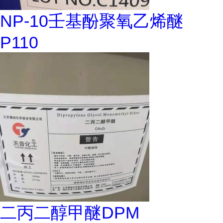
NP-10壬基酚聚氧乙烯醚
P110
二丙二醇甲醚DPM