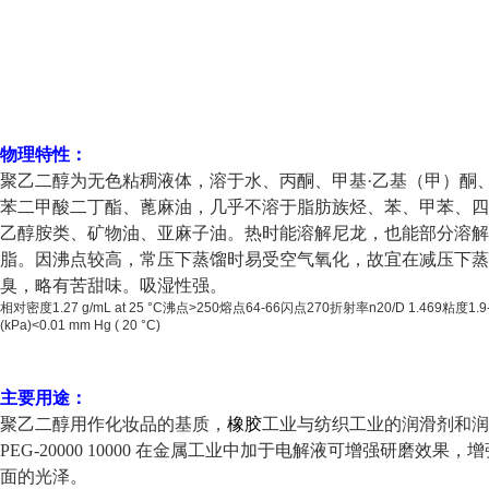
物理特性：
聚乙二醇为无色粘稠液体，溶于水、丙酮、甲基·乙基（甲）酮
苯二甲酸二丁酯、蓖麻油，几乎不溶于脂肪族烃、苯、甲苯、四
乙醇胺类、矿物油、亚麻子油。热时能溶解尼龙，也能部分溶解
脂。因沸点较高，常压下蒸馏时易受空气氧化，故宜在减压下蒸
臭，略有苦甜味。吸湿性强。
相对密度1.27 g/mL at 25 °C沸点>250熔点64-66闪点270折射率n20/D 1.469粘度1.
(kPa)<0.01 mm Hg ( 20 °C)
主要用途：
聚乙二醇用作化妆品的基质，
橡胶
工业与纺织工业的润滑剂和润
PEG-20000 10000 在金属工业中加于电解液可增强研磨效果，
面的光泽。