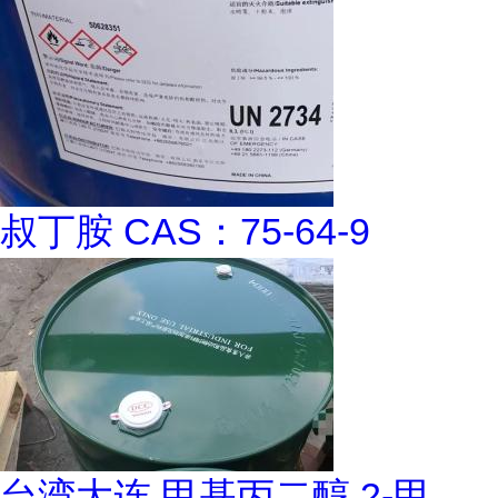
叔丁胺 CAS：75-64-9
台湾大连 甲基丙二醇 2-甲