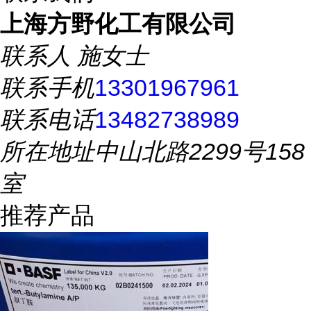
上海方野化工有限公司
联系人
施女士
联系手机
13301967961
联系电话
13482738989
所在地址
中山北路2299号158
室
推荐产品