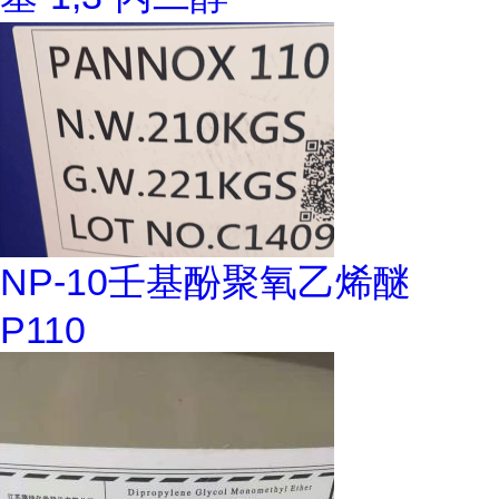
NP-10壬基酚聚氧乙烯醚
P110