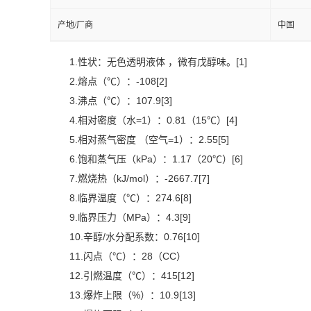
产地/厂商
中国
1.性状：无色透明液体 ，微有戊醇味。[1]
2.熔点（℃）：-108[2]
3.沸点（℃）：107.9[3]
4.相对密度（水=1）：0.81（15℃）[4]
5.相对蒸气密度 （空气=1）：2.55[5]
6.饱和蒸气压（kPa）：1.17（20℃）[6]
7.燃烧热（kJ/mol）：-2667.7[7]
8.临界温度（℃）：274.6[8]
9.临界压力（MPa）：4.3[9]
10.辛醇/水分配系数：0.76[10]
11.闪点（℃）：28（CC）
12.引燃温度（℃）：415[12]
13.爆炸上限（%）：10.9[13]