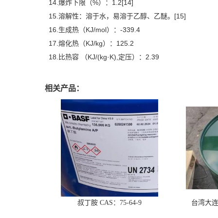
14.爆炸下限（%）：1.2[14]
15.溶解性：溶于水，易溶于乙醇、乙醚。[15]
16.生成热（KJ/mol）：-339.4
17.熔化热（KJ/kg）：125.2
18.比热容 （KJ/(kg·K),定压）：2.39
相关产品：
叔丁胺 CAS：75-64-9
台湾大连 