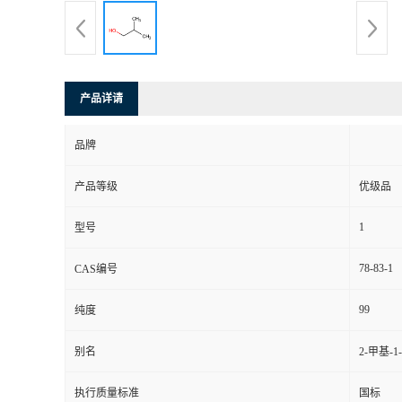
产品详请
品牌
产品等级
优级品
1
型号
78-83-1
CAS编号
99
纯度
别名
2-甲基-1
执行质量标准
国标