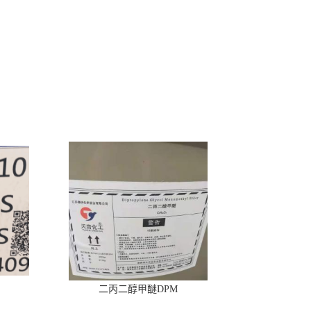
二丙二醇甲醚DPM